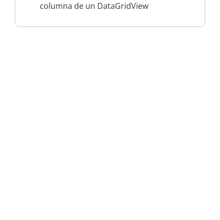
columna de un DataGridView
Productos y servicios
Programas - Software a medida
Páginas Web y Tiendas Online
Plataformas de Formación Online: eLearning
Servicios profesionales informáticos
Formación online informática
Blog
Recursos sobre programación
C#
VB.NET
ADO.NET
WordPress
Java
PHP
Pascal
MySql
Otros recursos informáticos