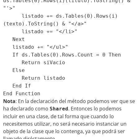
ds.Tables(0).Rows(i)(titulo).ToString() &
"'>"
listado += ds.Tables(0).Rows(i)
(texto).ToString() & "</a>"
listado += "</li>"
Next
listado += "</ul>"
If ds.Tables(0).Rows.Count = 0 Then
Return siVacio
Else
Return listado
End If
End Function
Nota
: En la declaración del método podemos ver que se
ha declarado como
. Entonces lo podemos
Shared
incluir en una clase, de tal forma que cuando lo
necesitemos utilizar, no será necesario instanciar un
objeto de la clase que lo contenga, ya que podrá ser
llamado diréctamente.