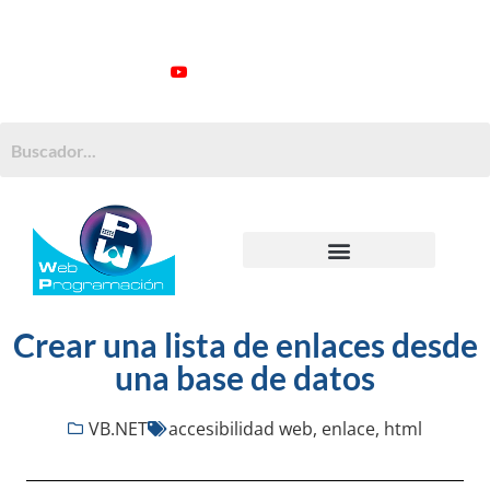
ATENCIÓN AL CLIENTE: +34 923 199 148
Videotutoriales
Contacto
Suscribirme
Buscar:
MANTENIMIENTO WORDPRESS
MANTENIMIENTO MOODLE
PROGRAMAS A MEDIDA
Crear una lista de enlaces desde
una base de datos
VB.NET
accesibilidad web
,
enlace
,
html