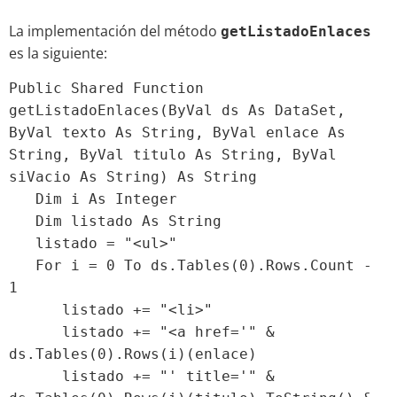
La implementación del método
getListadoEnlaces
es la siguiente:
Public Shared Function
getListadoEnlaces(ByVal ds As DataSet,
ByVal texto As String, ByVal enlace As
String, ByVal titulo As String, ByVal
siVacio As String) As String
Dim i As Integer
Dim listado As String
listado = "<ul>"
For i = 0 To ds.Tables(0).Rows.Count -
1
listado += "<li>"
listado += "<a href='" &
ds.Tables(0).Rows(i)(enlace)
listado += "' title='" &