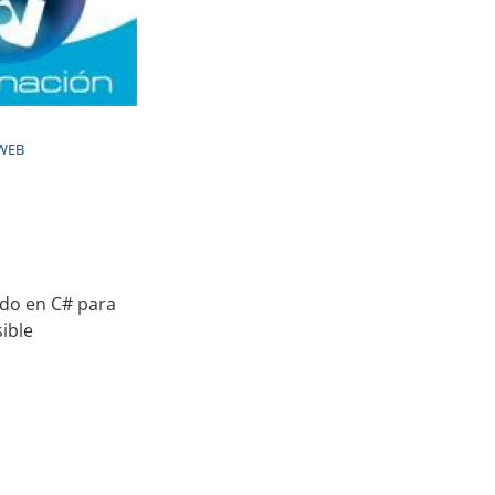
 WEB
do en C# para
ible
cursos sobre programación
Acerca