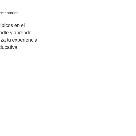
omentarios
ípicos en el
odle y aprende
iza tu experiencia
ducativa.
cursos sobre programación
Acerca
C#
VB.NET
ADO.NET
WordPress
Q
Java
PHP
Pascal
MySql
C
N
ros recursos informáticos
C
A
Tecnología y Discapacidad
Informática
P