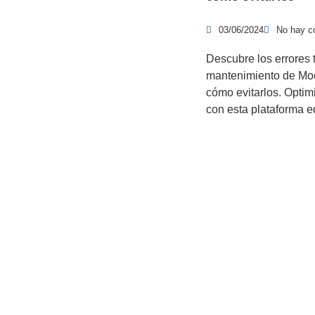
03/06/2024
No hay c
Descubre los errores t
mantenimiento de Mo
cómo evitarlos. Optim
con esta plataforma e
Productos y servicios
Re
Programas - Software a medida
Páginas Web y Tiendas Online
Plataformas de Formación Online: eLearning
Ot
Servicios profesionales informáticos
Formación online informática
Blog