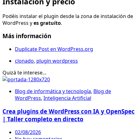
Instalación y precio
Podéis instalar el plugin desde la zona de instalación de
WordPress y
es gratuíto
.
Más información
Duplicate Post en WordPress.org
clonado
,
plugin wordpress
Quizá te interese...
Blog de informática y tecnología
,
Blog de
WordPress
,
Inteligencia Artificial
Crea plugins de WordPress con IA y OpenSpec
| Taller completo en directo
02/08/2026
No hay comentarios