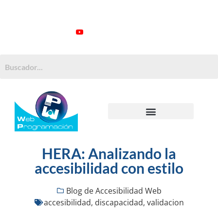
ATENCIÓN AL CLIENTE: +34 923 199 148
Videotutoriales
Contacto
Suscribirme
Buscar:
MANTENIMIENTO WORDPRESS
MANTENIMIENTO MOODLE
PROGRAMAS A MEDIDA
HERA: Analizando la
accesibilidad con estilo
Blog de Accesibilidad Web
accesibilidad
,
discapacidad
,
validacion