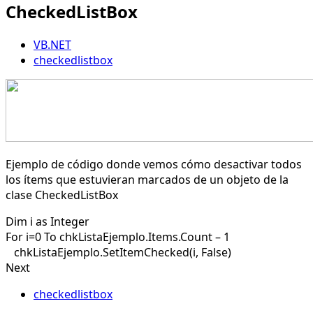
CheckedListBox
VB.NET
checkedlistbox
Ejemplo de código donde vemos cómo desactivar todos
los ítems que estuvieran marcados de un objeto de la
clase
CheckedListBox
Dim i as Integer
For i=0 To chkListaEjemplo.Items.Count – 1
chkListaEjemplo.SetItemChecked(i, False)
Next
checkedlistbox