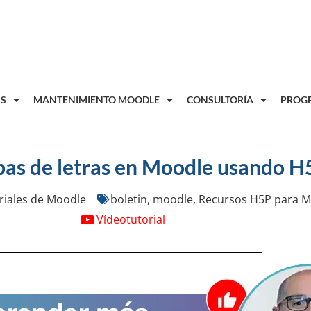
8
S
MANTENIMIENTO MOODLE
CONSULTORÍA
PROGR
pas de letras en Moodle usando H
riales de Moodle
boletin
,
moodle
,
Recursos H5P para M
Vídeotutorial