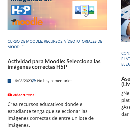
CURSO DE MOODLE: RECURSOS
,
VÍDEOTUTORIALES DE
MOODLE
CON
PLA
Actividad para Moodle: Selecciona las
ELE
imágenes correctas H5P
Ase
16/08/2023
No hay comentarios
(LM
¿Ne
Vídeotutorial
pla
Crea recursos educativos donde el
¿As
estudiante tenga que seleccionar las
dar
imágenes correctas de entre un lote de
imágenes.