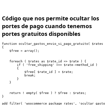
Código que nos permite ocultar los
portes de pago cuando tenemos
portes gratuitos disponibles
function ocultar_gastos_envio_si_pago_gratuito( $rates 
{

    $free = array();

    foreach ( $rates as $rate_id => $rate ) {

        if ( 'free_shipping' === $rate->method_id )

        {

            $free[ $rate_id ] = $rate;

            break;

        }

    }

    return ! empty( $free ) ? $free : $rates;

}
