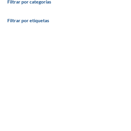
Filtrar por categorías
Filtrar por etiquetas
Productos y servicios
Programas - Software a medida
Páginas Web y Tiendas Online
Plataformas de Formación Online: eLearning
Servicios profesionales informáticos
Formación online informática
Blog
Recursos sobre programación
C#
VB.NET
ADO.NET
WordPress
Java
PHP
Pascal
MySql