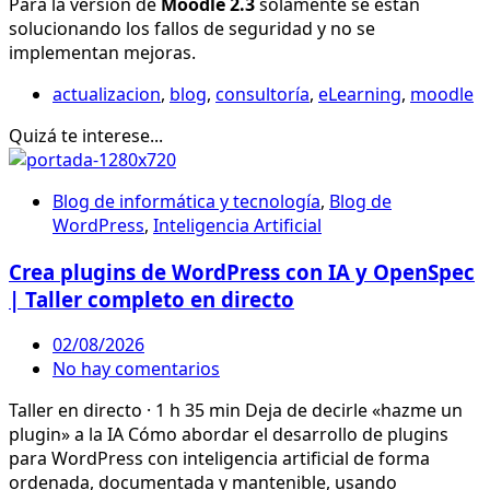
Para la versión de
Moodle 2.3
solamente se están
solucionando los fallos de seguridad y no se
implementan mejoras.
actualizacion
,
blog
,
consultoría
,
eLearning
,
moodle
Quizá te interese...
Blog de informática y tecnología
,
Blog de
WordPress
,
Inteligencia Artificial
Crea plugins de WordPress con IA y OpenSpec
| Taller completo en directo
02/08/2026
No hay comentarios
Taller en directo · 1 h 35 min Deja de decirle «hazme un
plugin» a la IA Cómo abordar el desarrollo de plugins
para WordPress con inteligencia artificial de forma
ordenada, documentada y mantenible, usando