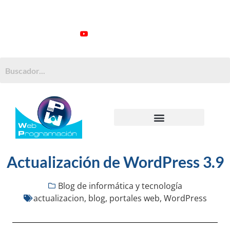
ATENCIÓN AL CLIENTE: +34 923 199 148
Videotutoriales
Contacto
Suscribirme
Buscar:
MANTENIMIENTO WORDPRESS
MANTENIMIENTO MOODLE
PROGRAMAS A MEDIDA
Actualización de WordPress 3.9
Blog de informática y tecnología
actualizacion
,
blog
,
portales web
,
WordPress