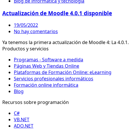
Blog de informática y tecnología
Actualización de Moodle 4.0.1 disponible
19/05/2022
No hay comentarios
Ya tenemos la primera actualización de Moodle 4: La 4.0.
Productos y servicios
Programas - Software a medida
Páginas Web y Tiendas Online
Plataformas de Formación Online: eLearning
Servicios profesionales informáticos
Formación online informática
Blog
Recursos sobre programación
C#
VB.NET
ADO.NET