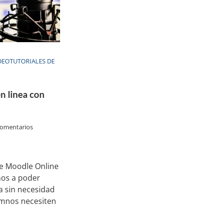
DEOTUTORIALES DE
n linea con
comentarios
de Moodle Online
mos a poder
a sin necesidad
umnos necesiten