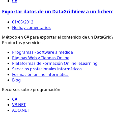
C#
Exportar datos de un DataGridView a un fichero
01/05/2012
No hay comentarios
Método en C# para exportar el contenido de un DataGrid
Productos y servicios
Programas - Software a medida
Páginas Web y Tiendas Online
Plataformas de Formación Online: eLearning
Servicios profesionales informáticos
Formación online informática
Blog
Recursos sobre programación
C#
VB.NET
ADO.NET