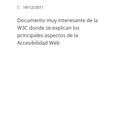
19/12/2011
Documento muy interesante de la
W3C donde se explican los
principales aspectos de la
Accesibilidad Web
 de WebProgramacion
uienes somos
ontacto y dónde estamos
uestros clientes
ondiciones generales
viso legal
olítica de cookies