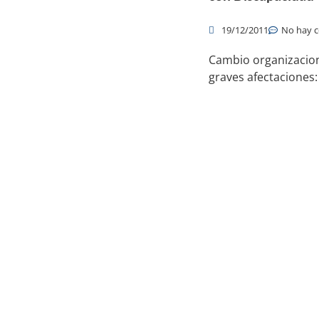
19/12/2011
No hay 
Cambio organizacion
graves afectaciones:
Productos y servicios
Re
Programas - Software a medida
Páginas Web y Tiendas Online
Plataformas de Formación Online: eLearning
Ot
Servicios profesionales informáticos
Formación online informática
Blog