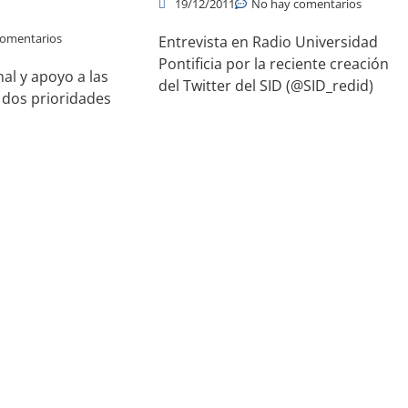
19/12/2011
No hay comentarios
comentarios
Entrevista en Radio Universidad
Pontificia por la reciente creación
al y apoyo a las
del Twitter del SID (@SID_redid)
 dos prioridades
cursos sobre programación
Acerca
C#
VB.NET
ADO.NET
WordPress
Java
Q
PHP
Pascal
MySql
C
N
ros recursos informáticos
C
A
Tecnología y Discapacidad
Informática
P
Software