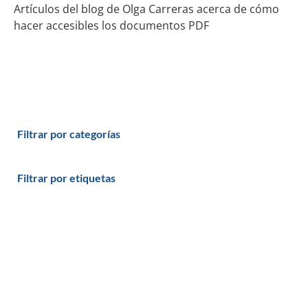
Artículos del blog de Olga Carreras acerca de cómo
hacer accesibles los documentos PDF
Filtrar por categorías
Filtrar por etiquetas
Productos y servicios
Programas - Software a medida
Páginas Web y Tiendas Online
Plataformas de Formación Online: eLearning