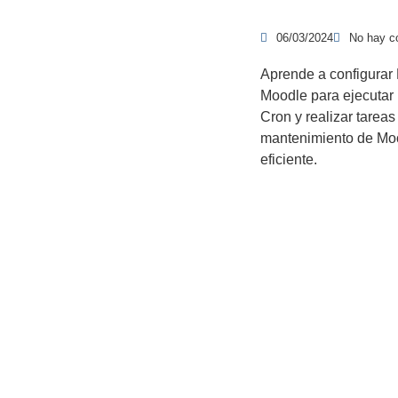
06/03/2024
No hay c
Aprende a configurar
Moodle para ejecutar
Cron y realizar tareas
mantenimiento de Mo
eficiente.
Productos y servicios
Re
Programas - Software a medida
Páginas Web y Tiendas Online
Plataformas de Formación Online: eLearning
Ot
Servicios profesionales informáticos
Formación online informática