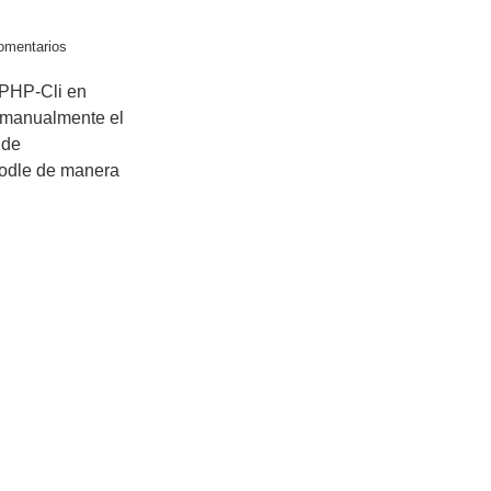
omentarios
 PHP-Cli en
 manualmente el
 de
odle de manera
cursos sobre programación
Acerca
C#
VB.NET
ADO.NET
WordPress
Q
Java
PHP
Pascal
MySql
C
N
ros recursos informáticos
C
A