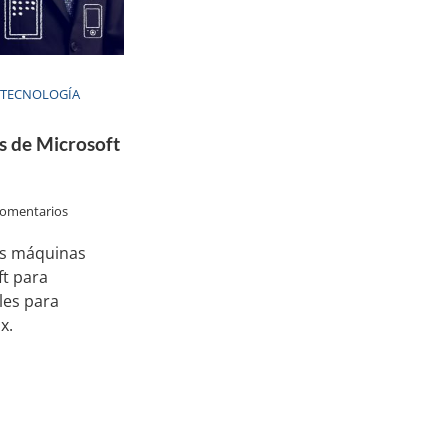
 TECNOLOGÍA
s de Microsoft
comentarios
as máquinas
ft para
les para
x.