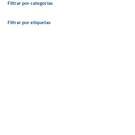
Filtrar por categorías
Filtrar por etiquetas
Productos y servicios
Programas - Software a medida
Páginas Web y Tiendas Online
Plataformas de Formación Online: eLearning
Servicios profesionales informáticos
Formación online informática
Blog
Recursos sobre programación
C#
VB.NET
ADO.NET
WordPress
Java
PHP
Pascal
MySql