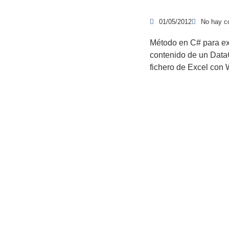
01/05/2012
No hay c
Método en C# para ex
contenido de un Data
fichero de Excel co
Productos y servicios
Re
Programas - Software a medida
Páginas Web y Tiendas Online
Plataformas de Formación Online: eLearning
Ot
Servicios profesionales informáticos
Formación online informática
Blog