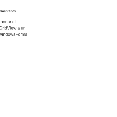
omentarios
portar el
GridView a un
n WindowsForms
cursos sobre programación
Acerca
C#
VB.NET
ADO.NET
WordPress
Q
Java
PHP
Pascal
MySql
C
N
ros recursos informáticos
C
A
Tecnología y Discapacidad
Informática
P
Software
P