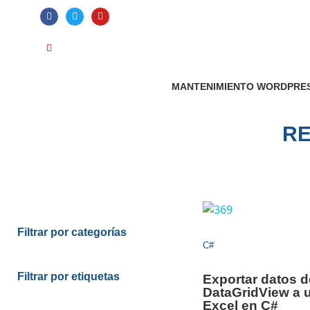
ATENCIÓN AL CLIENTE: +34 923 199 
Videotutoriales
Contacto
Suscribirme
MANTENIMIENTO WORDPRE
RE
Filtrar por categorías
C#
Filtrar por etiquetas
Exportar datos d
DataGridView a u
Excel en C#