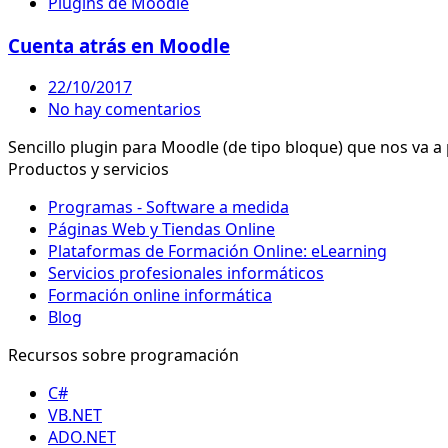
Plugins de Moodle
Cuenta atrás en Moodle
22/10/2017
No hay comentarios
Sencillo plugin para Moodle (de tipo bloque) que nos va 
Productos y servicios
Programas - Software a medida
Páginas Web y Tiendas Online
Plataformas de Formación Online: eLearning
Servicios profesionales informáticos
Formación online informática
Blog
Recursos sobre programación
C#
VB.NET
ADO.NET