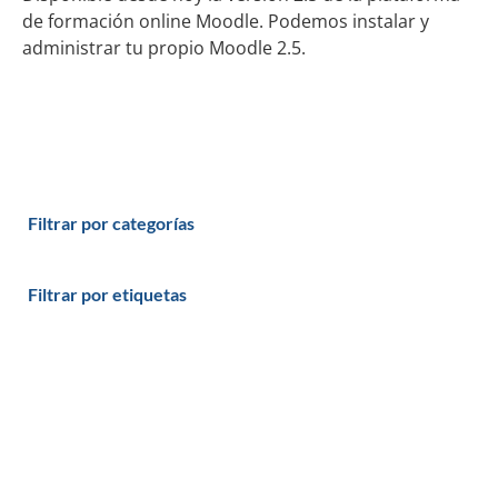
de formación online Moodle. Podemos instalar y
administrar tu propio Moodle 2.5.
Filtrar por categorías
Filtrar por etiquetas
Productos y servicios
Programas - Software a medida
Páginas Web y Tiendas Online
Plataformas de Formación Online: eLearning