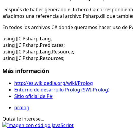
Después de haber generado el fichero C# correspondiente,
añadimos una referencia al archivo Psharp.dll que tambié
En todos los archivos C# donde queramos hacer uso de P# i
using JJC.Psharp.Lang;
using JJC.Psharp.Predicates;
using JJC.Psharp.Lang.Resource;
using JJC.Psharp.Resources;
Más información
http://es.wikipedia.org/wiki/Prolog
Entorno de desarrollo Prolog (SWI-Prolog)
Sitio oficial de P#
prolog
Quizá te interese...