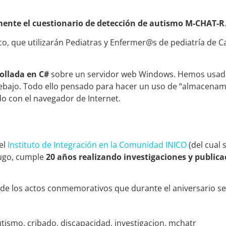
mente el cuestionario de detección de autismo M-CHAT-R
o, que utilizarán Pediatras y Enfermer@s de pediatría de Cas
ollada en C#
sobre un servidor web Windows. Hemos usa
bajo. Todo ello pensado para hacer un uso de “almacenami
do con el navegador de Internet.
el
Instituto de Integración en la Comunidad INICO
(del cual 
dugo, cumple
20 años realizando investigaciones y publica
e los actos conmemorativos que durante el aniversario se v
utismo
,
cribado
,
discapacidad
,
investigacion
,
mchatr