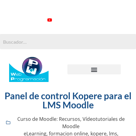
ATENCIÓN AL CLIENTE: +34 923 199 148
Videotutoriales
Contacto
Suscribirme
Buscar:
MANTENIMIENTO WORDPRESS
MANTENIMIENTO MOODLE
PROGRAMAS A MEDIDA
Panel de control Kopere para el
LMS Moodle
Curso de Moodle: Recursos
,
Vídeotutoriales de
Moodle
eLearning
,
formacion online
,
kopere
,
lms
,