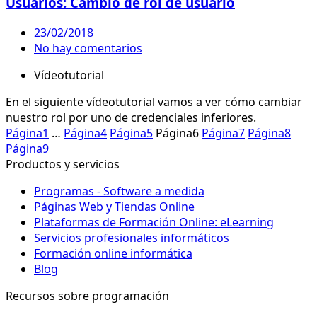
Usuarios: Cambio de rol de usuario
23/02/2018
No hay comentarios
Vídeotutorial
En el siguiente vídeotutorial vamos a ver cómo cambiar
nuestro rol por uno de credenciales inferiores.
Página
1
…
Página
4
Página
5
Página
6
Página
7
Página
8
Página
9
Productos y servicios
Programas - Software a medida
Páginas Web y Tiendas Online
Plataformas de Formación Online: eLearning
Servicios profesionales informáticos
Formación online informática
Blog
Recursos sobre programación