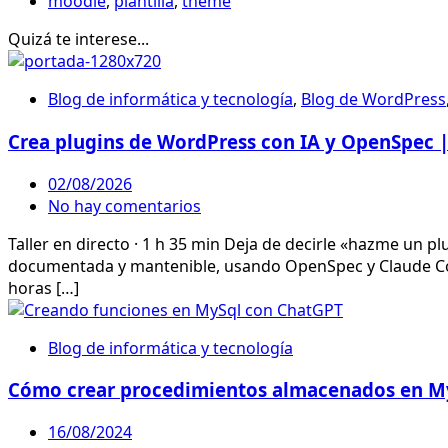
moodle
,
plantilla
,
theme
Quizá te interese...
Blog de informática y tecnología
,
Blog de WordPress
Crea plugins de WordPress con IA y OpenSpec |
02/08/2026
No hay comentarios
Taller en directo · 1 h 35 min Deja de decirle «hazme un p
documentada y mantenible, usando OpenSpec y Claude Cod
horas […]
Blog de informática y tecnología
Cómo crear procedimientos almacenados en M
16/08/2024