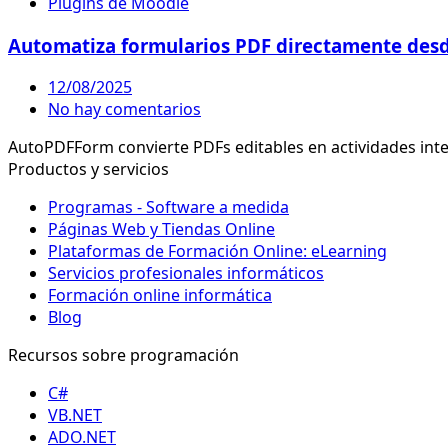
Plugins de Moodle
Automatiza formularios PDF directamente des
12/08/2025
No hay comentarios
AutoPDFForm convierte PDFs editables en actividades inter
Productos y servicios
Programas - Software a medida
Páginas Web y Tiendas Online
Plataformas de Formación Online: eLearning
Servicios profesionales informáticos
Formación online informática
Blog
Recursos sobre programación
C#
VB.NET
ADO.NET