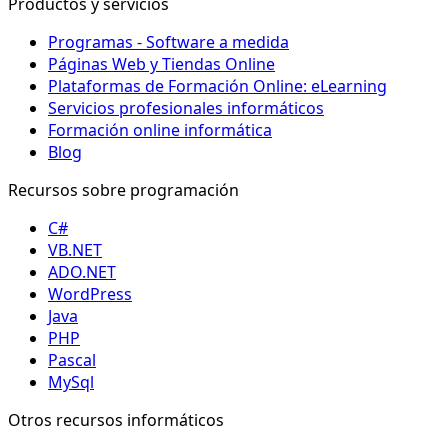
Productos y servicios
Programas - Software a medida
Páginas Web y Tiendas Online
Plataformas de Formación Online: eLearning
Servicios profesionales informáticos
Formación online informática
Blog
Recursos sobre programación
C#
VB.NET
ADO.NET
WordPress
Java
PHP
Pascal
MySql
Otros recursos informáticos