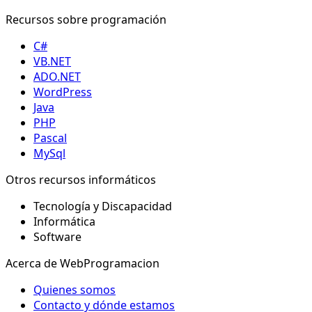
Recursos sobre programación
C#
VB.NET
ADO.NET
WordPress
Java
PHP
Pascal
MySql
Otros recursos informáticos
Tecnología y Discapacidad
Informática
Software
Acerca de WebProgramacion
Quienes somos
Contacto y dónde estamos