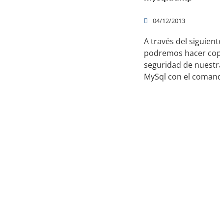
04/12/2013
A través del siguient
podremos hacer cop
seguridad de nuestr
MySql con el coma
Productos y servicios
Re
Programas - Software a medida
Páginas Web y Tiendas Online
Plataformas de Formación Online: eLearning
Ot
Servicios profesionales informáticos
Formación online informática
Blog