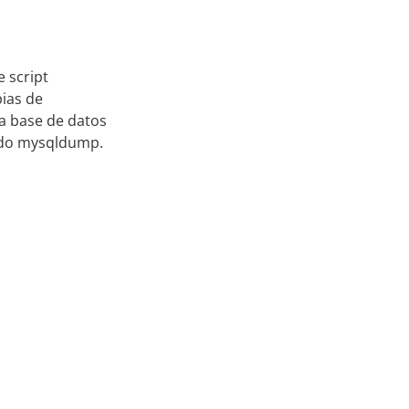
e script
ias de
a base de datos
ndo mysqldump.
cursos sobre programación
Acerca
C#
VB.NET
ADO.NET
WordPress
Java
Q
PHP
Pascal
MySql
C
N
ros recursos informáticos
C
A
Tecnología y Discapacidad
Informática
P