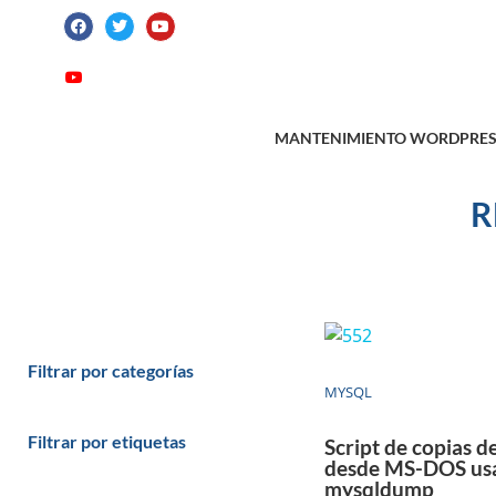
ATENCIÓN AL CLIENTE: +34 923 199 14
Videotutoriales
Contacto
Suscribirme
MANTENIMIENTO WORDPRES
R
Filtrar por categorías
MYSQL
Filtrar por etiquetas
Script de copias d
desde MS-DOS us
mysqldump