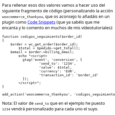
Para rellenar esos dos valores vamos a hacer uso del
siguiente fragmento de código (personalizando la acción
, que os aconsejo lo añadáis en un
woocommerce_thankyou
plugin como
Code Snippets
(que ya sabéis que me
encanta y lo comento en muchos de mis vídeotutoriales):
function codigos_seguimiento($order_id)

{

    $order = wc_get_order($order_id);

  	$total = $pedido->get_total();

    $email = $order->billing_email;

  	echo "<script>

	  gtag('event', 'conversion', {

		  'send_to': '1234',

		  'value': $total,

		  'currency': 'EUR',

		  'transaction_id': '$order_id'

	  });

	</script>";

}

Nota: El valor de
que en el ejemplo he puesto
send_to
vendrá personalizado para cada uno el suyo.
1234